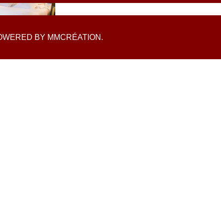
OWERED BY
MMCRÉATION
.