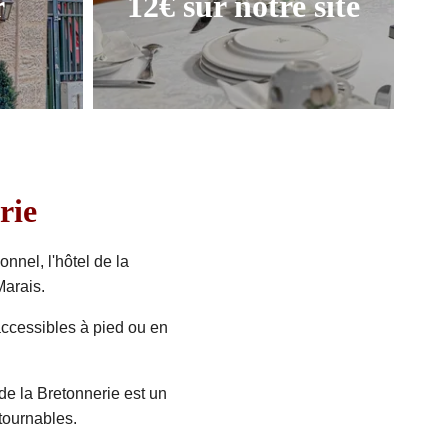
r
12€ sur notre site
Paris
La meilleur façon de
commencer la journée
rie
nel, l'hôtel de la
Marais.
 accessibles à pied ou en
 de la Bretonnerie est un
tournables.