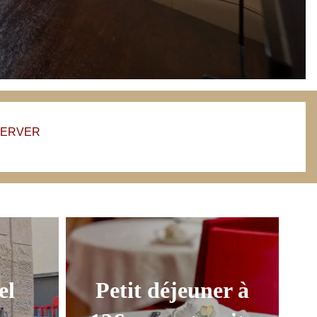
ERVER
el
Petit déjeuner à