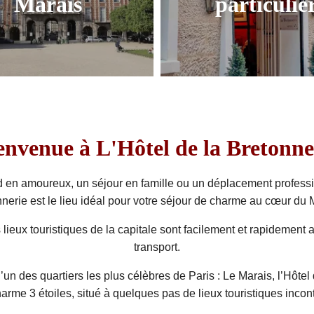
Marais
particulie
che en galeries d'art,
Séjournez au coeur de 
ues, antiquaires et cafés
parisiens...
envenue à L'Hôtel de la Bretonne
en amoureux, un séjour en famille ou un déplacement profession
nerie est le lieu idéal pour votre séjour de charme au cœur du 
s lieux touristiques de la capitale sont facilement et rapidement
transport.
 l’un des quartiers les plus célèbres de Paris : Le Marais, l’Hôtel
harme 3 étoiles, situé à quelques pas de lieux touristiques incon