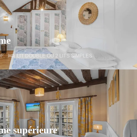
rme
M²
LIT DOUBLE OU 2 LITS SIMPLES
e supérieure