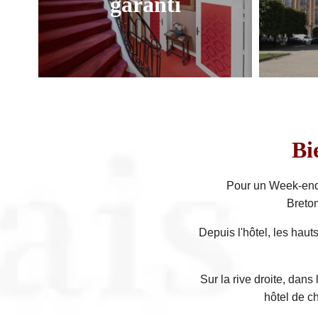
garanti
Economisez 15% par rapport à
Ri
Booking
boutiq
Bi
Pour un Week-end 
Breton
Depuis l'hôtel, les haut
Sur la rive droite, dans
hôtel de c