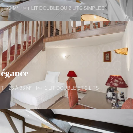
T
22 M²
LIT DOUBLE OU 2 LITS SIMPLES
légance
NT
23 À 33 M²
1 LIT DOUBLE ET 2 LITS